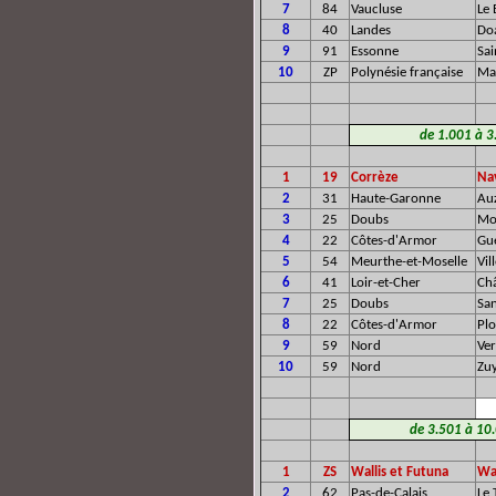
7
84
Vaucluse
Le
8
40
Landes
Doa
9
91
Essonne
Sa
10
ZP
Polynésie française
Ma
de 1.001 à 3.
1
19
Corrèze
Na
2
31
Haute-Garonne
Auz
3
25
Doubs
Mo
4
22
Côtes-d'Armor
Gu
5
54
Meurthe-et-Moselle
Vil
6
41
Loir-et-Cher
Châ
7
25
Doubs
Sa
8
22
Côtes-d'Armor
Pl
9
59
Nord
Ve
10
59
Nord
Zu
de 3.501 à 10.
1
ZS
Wallis et Futuna
Wa
2
62
Pas-de-Calais
Le 