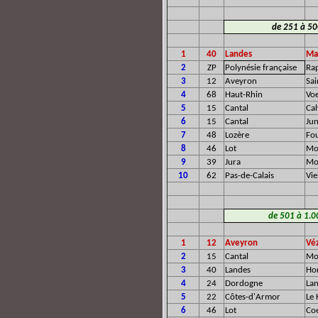
de 251 à 500
1
40
Landes
Ma
2
ZP
Polynésie française
Ra
3
12
Aveyron
Sai
4
68
Haut-Rhin
Voe
5
15
Cantal
Cal
6
15
Cantal
Ju
7
48
Lozère
Fo
8
46
Lot
Mo
9
39
Jura
Mo
10
62
Pas-de-Calais
Vie
de 501 à 1.00
1
12
Aveyron
Vé
2
15
Cantal
Mo
3
40
Landes
Ho
4
24
Dordogne
Lan
5
22
Côtes-d'Armor
Le 
6
46
Lot
Co