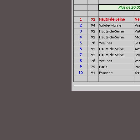
Plus de 20.00
1
92
Hauts-de-Seine
Neu
2
94
Val-de-Marne
Vi
3
92
Hauts-de-Seine
Pu
4
92
Hauts-de-Seine
Mo
5
78
Yvelines
Le
6
92
Hauts-de-Seine
An
7
92
Hauts-de-Seine
Lev
8
78
Yvelines
Ver
9
75
Paris
Par
10
91
Essonne
Yer