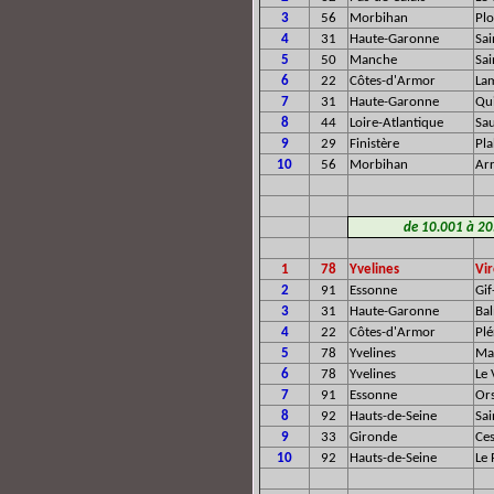
3
56
Morbihan
Pl
4
31
Haute-Garonne
Sa
5
50
Manche
Sai
6
22
Côtes-d'Armor
La
7
31
Haute-Garonne
Qu
8
44
Loire-Atlantique
Sa
9
29
Finistère
Pl
10
56
Morbihan
Ar
de 10.001 à 20.
1
78
Yvelines
Vir
2
91
Essonne
Gif
3
31
Haute-Garonne
Ba
4
22
Côtes-d'Armor
Plé
5
78
Yvelines
Mai
6
78
Yvelines
Le 
7
91
Essonne
Or
8
92
Hauts-de-Seine
Sa
9
33
Gironde
Ces
10
92
Hauts-de-Seine
Le 