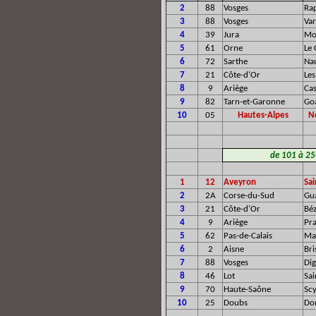
2
88
Vosges
Ra
3
88
Vosges
Va
4
39
Jura
Mo
5
61
Orne
Le
6
72
Sarthe
Na
7
21
Côte-d'Or
Les
8
9
Ariège
Cas
9
82
Tarn-et-Garonne
Go
10
05
Hautes-Alpes
N
de 101 à 250
1
12
Aveyron
Sa
2
2A
Corse-du-Sud
Gu
3
21
Côte-d'Or
Bé
4
9
Ariège
Pr
5
62
Pas-de-Calais
Ma
6
2
Aisne
Br
7
88
Vosges
Dig
8
46
Lot
Sa
9
70
Haute-Saône
Sc
10
25
Doubs
Do