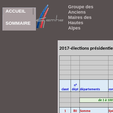
Groupe des
ACCUEIL
Anciens
Maires des
Hautes
SOMMAIRE
Alpes
2017-élections présidentiel
n°
classt
dépt
départements
co
de 1 à 100 
1
80
Somme
Ep