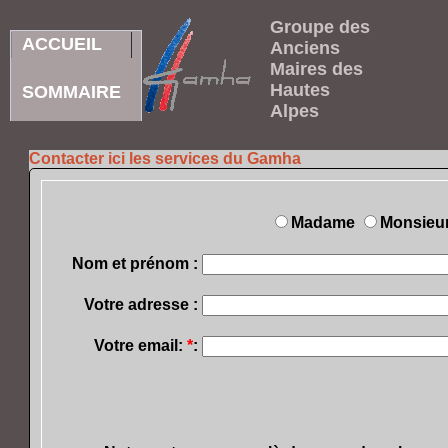
Groupe des
ACCUEIL
Anciens
Maires des
Hautes
SOMMAIRE
Alpes
Contacter ici les services du Gamha
Madame
Monsieu
Nom et prénom :
Votre adresse :
Votre email:
*
: