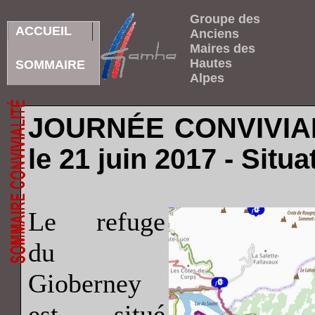
Groupe des
ACCUEIL
Anciens
Maires des
Hautes
SOMMAIRE
Alpes
JOURNÉE CONVIVIALE
le 21 juin 2017 - Situa
Le refuge
du
Gioberney
est situé